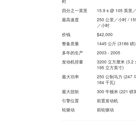
时
四分之一英里
15.9 s @ 105 英
最高速度
250 公里／小时 / 15
／小时
价钱
$42,000
整备质量
1445 公斤 (3186 磅)
多年的生产
2003 - 2005
发动机排量
3200 立方厘米 (3.2 
195 立方英寸)
最大功率
250 公制马力 (247 
184 千瓦)
最大扭矩
300 牛顿米 (221 磅
引擎位置
前置发动机
轮驱动
前轮驱动