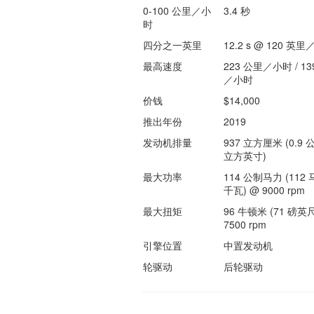
0-100 公里／小
3.4 秒
时
四分之一英里
12.2 s @ 120 英
最高速度
223 公里／小时 / 13
／小时
价钱
$14,000
推出年份
2019
发动机排量
937 立方厘米 (0.9 公
立方英寸)
最大功率
114 公制马力 (112 马
千瓦) @ 9000 rpm
最大扭矩
96 牛顿米 (71 磅英尺
7500 rpm
引擎位置
中置发动机
轮驱动
后轮驱动