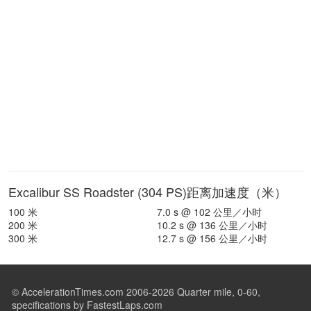
Excalibur SS Roadster (304 PS)距离加速度（米）
100 米
7.0 s @ 102 公里／小时
200 米
10.2 s @ 136 公里／小时
300 米
12.7 s @ 156 公里／小时
© AccelerationTimes.com 2006-2026 Quarter mile, 0-60,
specifications by FastestLaps.com