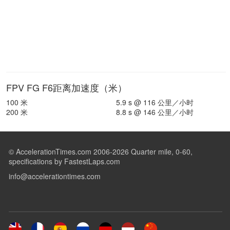
FPV FG F6距离加速度（米）
100 米
5.9 s @ 116 公里／小时
200 米
8.8 s @ 146 公里／小时
© AccelerationTimes.com 2006-2026 Quarter mile, 0-60,
specifications by FastestLaps.com
info@accelerationtimes.com