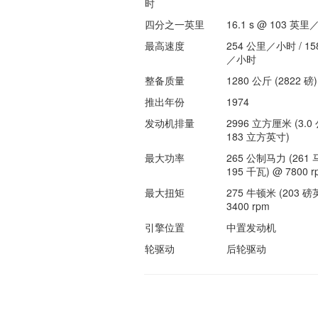
时
四分之一英里
16.1 s @ 103 英
最高速度
254 公里／小时 / 15
／小时
整备质量
1280 公斤 (2822 磅)
推出年份
1974
发动机排量
2996 立方厘米 (3.0 
183 立方英寸)
最大功率
265 公制马力 (261 
195 千瓦) @ 7800 r
最大扭矩
275 牛顿米 (203 磅
3400 rpm
引擎位置
中置发动机
轮驱动
后轮驱动