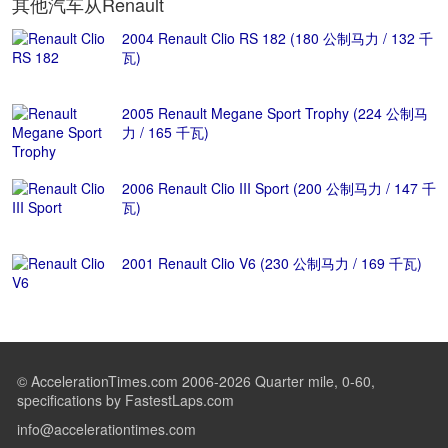
其他汽车从Renault
2004 Renault Clio RS 182 (180 公制马力 / 132 千
瓦)
2005 Renault Megane Sport Trophy (224 公制马
力 / 165 千瓦)
2006 Renault Clio III Sport (200 公制马力 / 147 千
瓦)
2001 Renault Clio V6 (230 公制马力 / 169 千瓦)
© AccelerationTimes.com 2006-2026 Quarter mile, 0-60,
specifications by FastestLaps.com
info@accelerationtimes.com