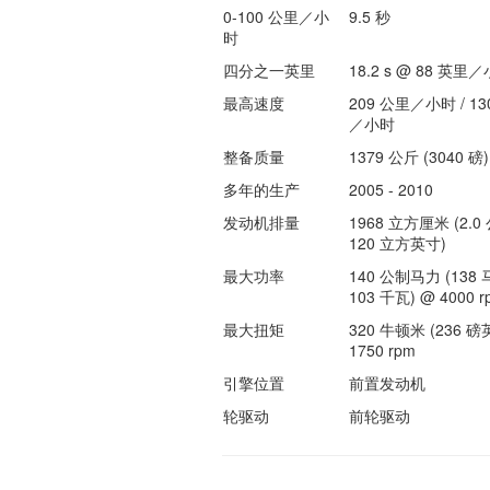
0-100 公里／小
9.5 秒
时
四分之一英里
18.2 s @ 88 英里
最高速度
209 公里／小时 / 13
／小时
整备质量
1379 公斤 (3040 磅)
多年的生产
2005 - 2010
发动机排量
1968 立方厘米 (2.0 
120 立方英寸)
最大功率
140 公制马力 (138 
103 千瓦) @ 4000 r
最大扭矩
320 牛顿米 (236 磅
1750 rpm
引擎位置
前置发动机
轮驱动
前轮驱动